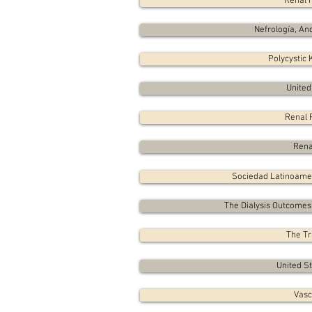
Renal 
Nefrología, An
Polycystic
United
Renal 
Rena
Sociedad Latinoamer
The Dialysis Outcomes
The Tr
United S
Vasc